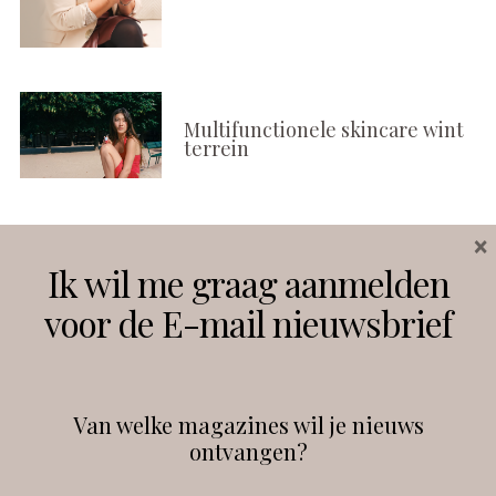
Multifunctionele skincare wint
terrein
×
Volg ons
Ik wil me graag aanmelden
voor de E-mail nieuwsbrief
Instagram
Facebook
Van welke magazines wil je nieuws
ontvangen?
@
debeautyprofessional