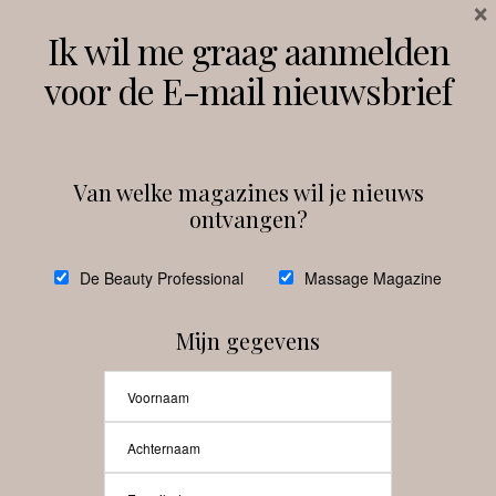
×
Volg ons
Ik wil me graag aanmelden
voor de E-mail nieuwsbrief
Instagram
Facebook
Van welke magazines wil je nieuws
ontvangen?
@
debeautyprofessional
De Beauty Professional
Massage Magazine
Mijn gegevens
Laat meer posts zien