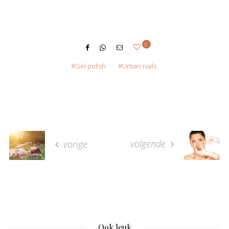
0
Gel polish
Urban nails
volgende
vorige
Ook leuk