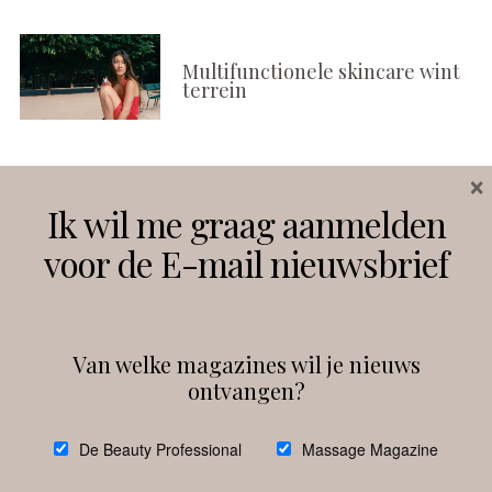
Multifunctionele skincare wint
terrein
×
Volg ons
Ik wil me graag aanmelden
voor de E-mail nieuwsbrief
Instagram
Facebook
Van welke magazines wil je nieuws
ontvangen?
@
debeautyprofessional
De Beauty Professional
Massage Magazine