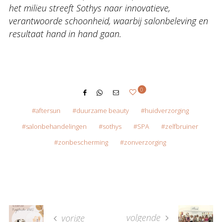
het milieu streeft Sothys naar innovatieve,
verantwoorde schoonheid, waarbij salonbeleving en
resultaat hand in hand gaan.
0
aftersun
duurzame beauty
huidverzorging
salonbehandelingen
sothys
SPA
zelfbruiner
zonbescherming
zonverzorging
volgende
vorige