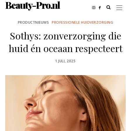
Beauty-Pro.nl
PRODUCTNIEUWS
PROFESSIONELE HUIDVERZORGING
Sothys: zonverzorging die
huid én oceaan respecteert
POSTED
1 JULI, 2025
ON