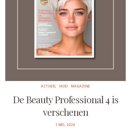
ACTUEEL
HUID
MAGAZINE
De Beauty Professional 4 is
verschenen
POSTED
1 MEI, 2026
ON