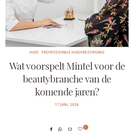
HUID
PROFESSIONELE HUIDVERZORGING
Wat voorspelt Mintel voor de
beautybranche van de
komende jaren?
POSTED
17 JUNI, 2026
ON
0