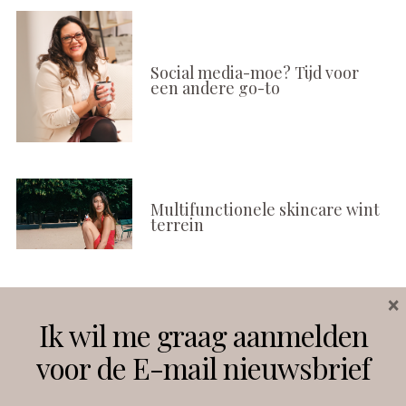
Social media-moe? Tijd voor
een andere go-to
Multifunctionele skincare wint
terrein
×
Volg ons
Ik wil me graag aanmelden
voor de E-mail nieuwsbrief
Instagram
Facebook