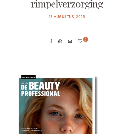
rimpelverzorging
POSTED
13 AUGUSTUS, 2025
ON
0