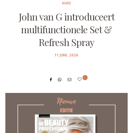
HUID
John van G introduceert
multifunctionele Set &
Refresh Spray
POSTED
11 JUNI, 2026
ON
0