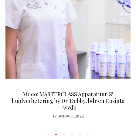
Video: MASTERCLASS Apparatuur &
huidverbetering by Dr. Debby, bdr en Cosinta
#wvdb
POSTED
17 JANUARI, 2022
ON