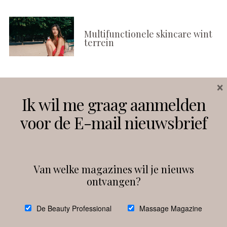
Multifunctionele skincare wint
terrein
×
Volg ons
Ik wil me graag aanmelden
voor de E-mail nieuwsbrief
Instagram
Facebook
Van welke magazines wil je nieuws
ontvangen?
@
debeautyprofessional
De Beauty Professional
Massage Magazine