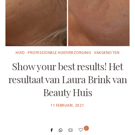
HUID
PROFESSIONELE HUIDVERZORGING
VAKGENOTEN
Show your best results! Het
resultaat van Laura Brink van
Beauty Huis
POSTED
11 FEBRUARI, 2021
ON
0