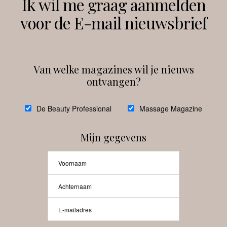
Ik wil me graag aanmelden
voor de E-mail nieuwsbrief
Instagram
Facebook
Van welke magazines wil je nieuws
ontvangen?
@
debeautyprofessional
De Beauty Professional
Massage Magazine
Mijn gegevens
Laat meer posts zien
Beauty-Pro.nl