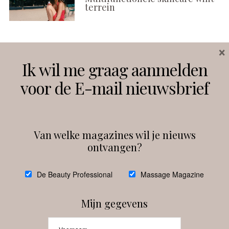
terrein
×
Volg ons
Ik wil me graag aanmelden
voor de E-mail nieuwsbrief
Instagram
Facebook
Van welke magazines wil je nieuws
ontvangen?
@
debeautyprofessional
De Beauty Professional
Massage Magazine
Mijn gegevens