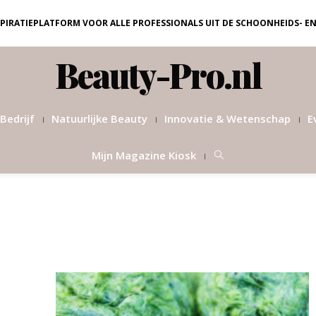
NSPIRATIEPLATFORM VOOR ALLE PROFESSIONALS UIT DE SCHOONHEIDS- E
Beauty-Pro.nl
Bedrijf
Natuurlijke Beauty
Innovatie & Wetenschap
E
Mijn Magazine Kiosk