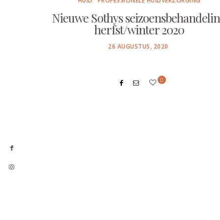
HUID
PROFESSIONELE HUIDVERZORGING
Nieuwe Sothys seizoensbehandeli
herfst/winter 2020
POSTED
26 AUGUSTUS, 2020
ON
0