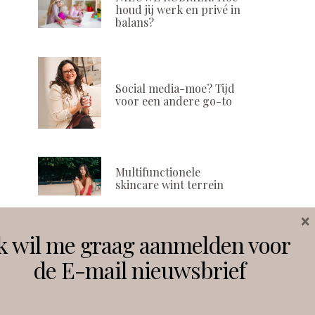
houd jij werk en privé in
balans?
Social media-moe? Tijd
voor een andere go-to
Multifunctionele
skincare wint terrein
×
k wil me graag aanmelden voor
Volg ons
de E-mail nieuwsbrief
Instagram
Facebook