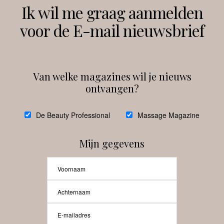
Volg ons
Ik wil me graag aanmelden
voor de E-mail nieuwsbrief
Instagram
Facebook
Van welke magazines wil je nieuws
ontvangen?
@
debeautyprofessional
De Beauty Professional
Massage Magazine
Mijn gegevens
Laat meer posts zien
Beauty-Pro.nl