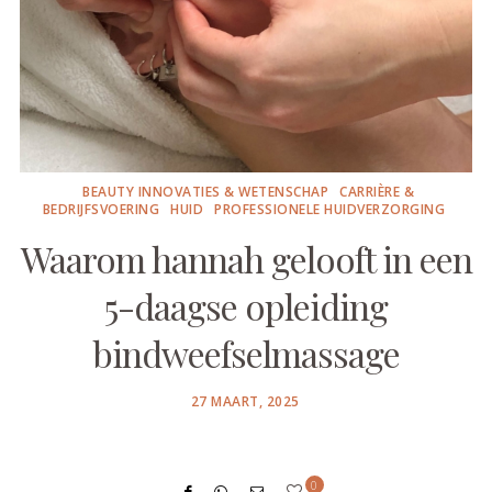
BEAUTY INNOVATIES & WETENSCHAP
CARRIÈRE &
BEDRIJFSVOERING
HUID
PROFESSIONELE HUIDVERZORGING
Waarom hannah gelooft in een
5-daagse opleiding
bindweefselmassage
POSTED
27 MAART, 2025
ON
0