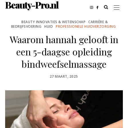
Beauty-Pro.nl
BEAUTY INNOVATIES & WETENSCHAP
CARRIÈRE &
BEDRIJFSVOERING
HUID
PROFESSIONELE HUIDVERZORGING
Waarom hannah gelooft in
een 5-daagse opleiding
bindweefselmassage
POSTED
27 MAART, 2025
ON