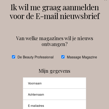
Volg ons
Ik wil me graag aanmelden
voor de E-mail nieuwsbrief
Instagram
Facebook
Van welke magazines wil je nieuws
ontvangen?
@
debeautyprofessional
De Beauty Professional
Massage Magazine
Mijn gegevens
Laat meer posts zien