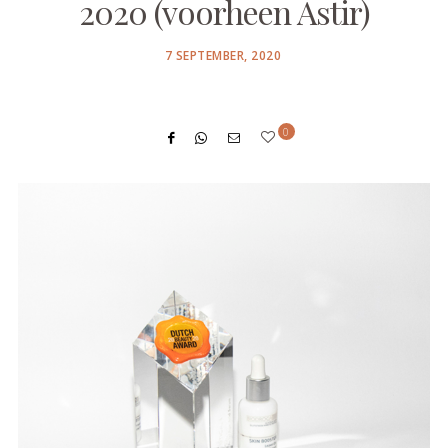
2020 (voorheen Astir)
POSTED
7 SEPTEMBER, 2020
ON
0