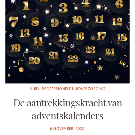
HUID
PROFESSIONELE HUIDVERZORGING
De aantrekkingskracht van
adventskalenders
POSTED
6 NOVEMBER, 2020
ON