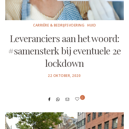
CARRIÈRE & BEDRIJFSVOERING
HUID
Leveranciers aan het woord:
#samensterk bij eventuele 2e
lockdown
POSTED
22 OKTOBER, 2020
ON
0