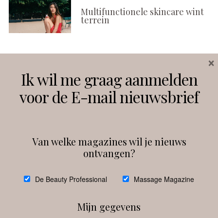
Multifunctionele skincare wint
terrein
×
Volg ons
Ik wil me graag aanmelden
voor de E-mail nieuwsbrief
Instagram
Facebook
Van welke magazines wil je nieuws
ontvangen?
@
debeautyprofessional
De Beauty Professional
Massage Magazine
Mijn gegevens