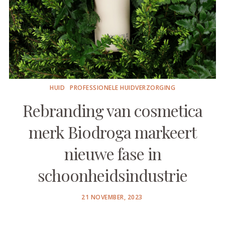
HUID
PROFESSIONELE HUIDVERZORGING
Rebranding van cosmetica
merk Biodroga markeert
nieuwe fase in
schoonheidsindustrie
POSTED
21 NOVEMBER, 2023
ON