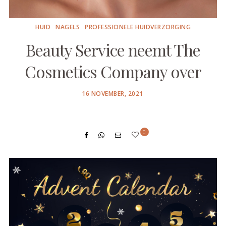
HUID
NAGELS
PROFESSIONELE HUIDVERZORGING
Beauty Service neemt The
Cosmetics Company over
POSTED
16 NOVEMBER, 2021
ON
0