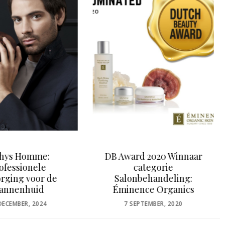
ard 2020 Winnaar
Zomereditie ProfNail
categorie
Magazine op de mat!
onbehandeling:
POSTED
16 JULI, 2021
nence Organics
ON
OSTED
 SEPTEMBER, 2020
N