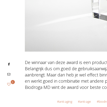
De winnaar van deze award is een product v
Belangrijk dus om goed de gebruiksaanwijzin
aanbrengt. Maar dan heb je wel effect binn
en werkt goed in combinatie met andere 
0
Biodroga MD wint de award voor beste co
anti aging
anti-age
biodr