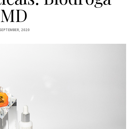
MD
OSTED
 SEPTEMBER, 2020
N