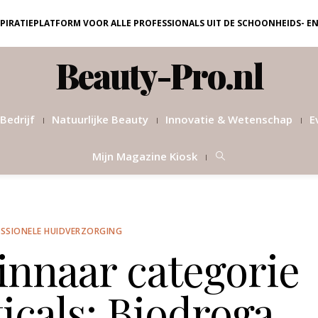
NSPIRATIEPLATFORM VOOR ALLE PROFESSIONALS UIT DE SCHOONHEIDS- E
Beauty-Pro.nl
Bedrijf
Natuurlijke Beauty
Innovatie & Wetenschap
E
Mijn Magazine Kiosk
SSIONELE HUIDVERZORGING
nnaar categorie
cals: Biodroga