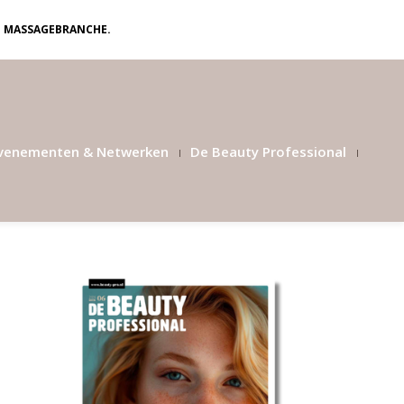
N MASSAGEBRANCHE.
venementen & Netwerken
De Beauty Professional