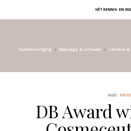
HÉT KENNIS- EN I
Huidverzorging
Massage & Lichaam
Carrière & 
HUID
PROFE
DB Award wi
Cosmeceuti