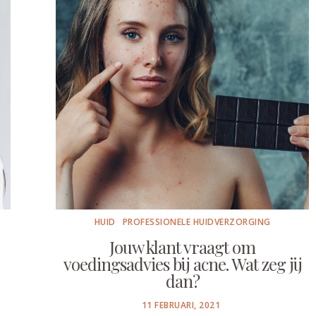
HUID
PROFESSIONELE HUIDVERZORGING
Jouw klant vraagt om
voedingsadvies bij acne. Wat zeg jij
dan?
POSTED
11 FEBRUARI, 2021
ON