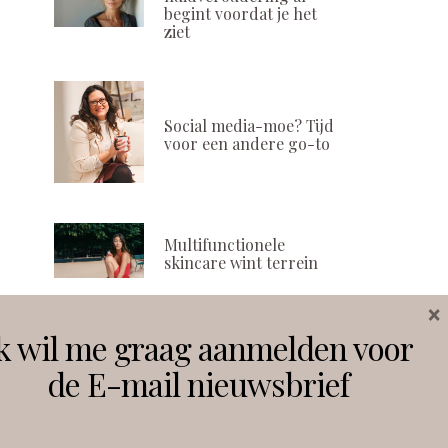
begint voordat je het
ziet
Social media-moe? Tijd
voor een andere go-to
Multifunctionele
skincare wint terrein
×
k wil me graag aanmelden voor
Volg ons
de E-mail nieuwsbrief
Instagram
Facebook