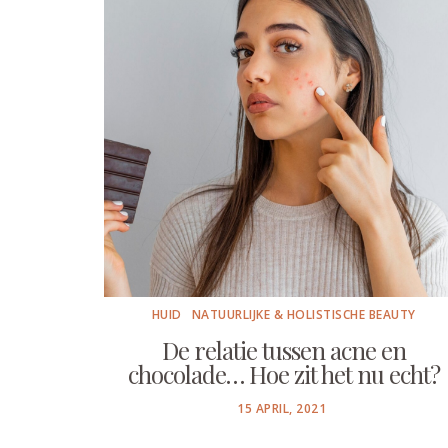
HUID
NATUURLIJKE & HOLISTISCHE BEAUTY
De relatie tussen acne en
chocolade… Hoe zit het nu echt?
POSTED
15 APRIL, 2021
ON