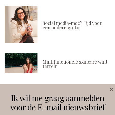
Social media-moe? Tijd voor
een andere go-to
Multifunctionele skincare wint
terrein
×
Volg ons
Ik wil me graag aanmelden
voor de E-mail nieuwsbrief
Instagram
Facebook