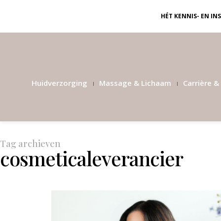
HÉT KENNIS- EN I
Huidverzorging
Massage & Lichaam
Carrière & 
Tag archieven
cosmeticaleverancier