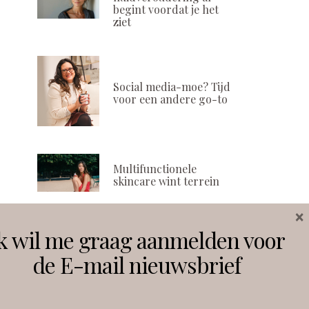
begint voordat je het
ziet
Social media-moe? Tijd
voor een andere go-to
Multifunctionele
skincare wint terrein
×
k wil me graag aanmelden voor
Volg ons
de E-mail nieuwsbrief
Instagram
Facebook