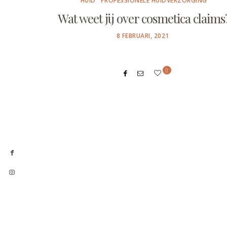
HUID
PROFESSIONELE HUIDVERZORGING
Wat weet jij over cosmetica claims
POSTED
8 FEBRUARI, 2021
ON
0