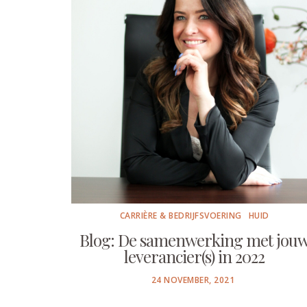
CARRIÈRE & BEDRIJFSVOERING
HUID
Blog: De samenwerking met jou
leverancier(s) in 2022
POSTED
24 NOVEMBER, 2021
ON