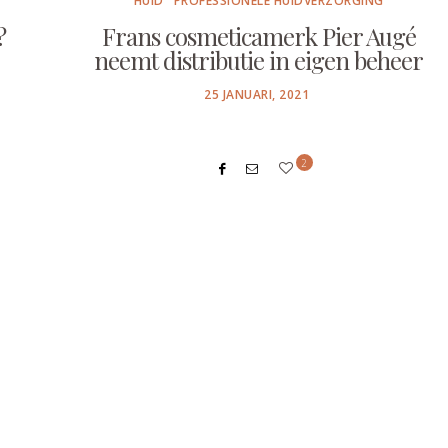
HUID
PROFESSIONELE HUIDVERZORGING
?
Frans cosmeticamerk Pier Augé
neemt distributie in eigen beheer
POSTED
25 JANUARI, 2021
ON
2