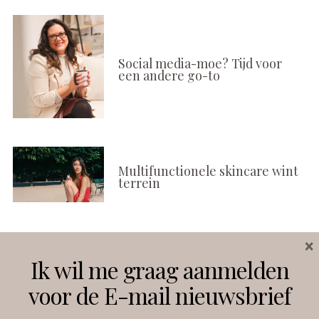
Social media-moe? Tijd voor
een andere go-to
Multifunctionele skincare wint
terrein
×
Volg ons
Ik wil me graag aanmelden
voor de E-mail nieuwsbrief
Instagram
Facebook