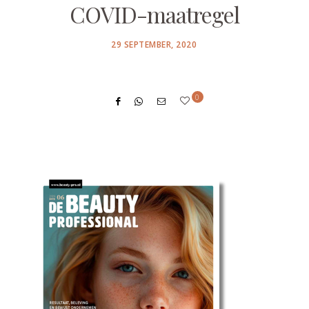
COVID-maatregel
POSTED
29 SEPTEMBER, 2020
ON
0