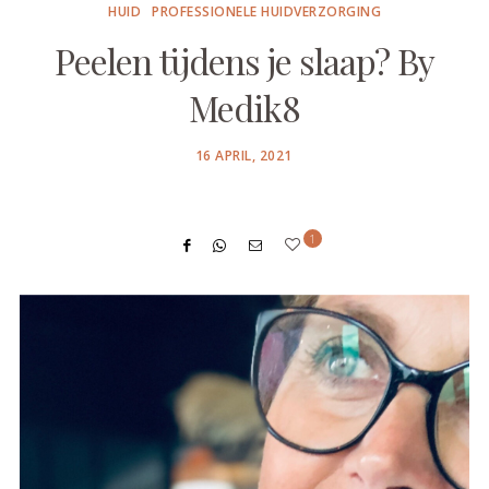
HUID
PROFESSIONELE HUIDVERZORGING
Peelen tijdens je slaap? By
Medik8
POSTED
16 APRIL, 2021
ON
1