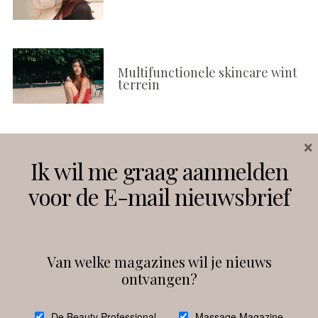
Multifunctionele skincare wint
terrein
×
Volg ons
Ik wil me graag aanmelden
voor de E-mail nieuwsbrief
Instagram
Facebook
Van welke magazines wil je nieuws
ontvangen?
@
debeautyprofessional
De Beauty Professional
Massage Magazine