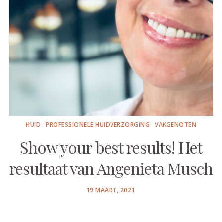
HUID
PROFESSIONELE HUIDVERZORGING
VAKGENOTEN
Show your best results! Het
resultaat van Angenieta Musch
POSTED
19 MAART, 2021
ON