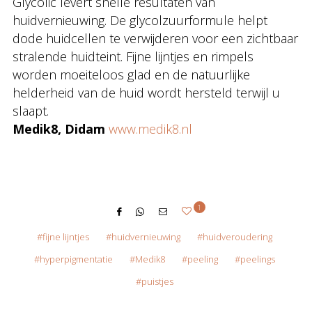
Glycolic levert snelle resultaten van
huidvernieuwing. De glycolzuurformule helpt
dode huidcellen te verwijderen voor een zichtbaar
stralende huidteint. Fijne lijntjes en rimpels
worden moeiteloos glad en de natuurlijke
helderheid van de huid wordt hersteld terwijl u
slaapt.
Medik8, Didam
www.medik8.nl
1
fijne lijntjes
huidvernieuwing
huidveroudering
hyperpigmentatie
Medik8
peeling
peelings
puistjes