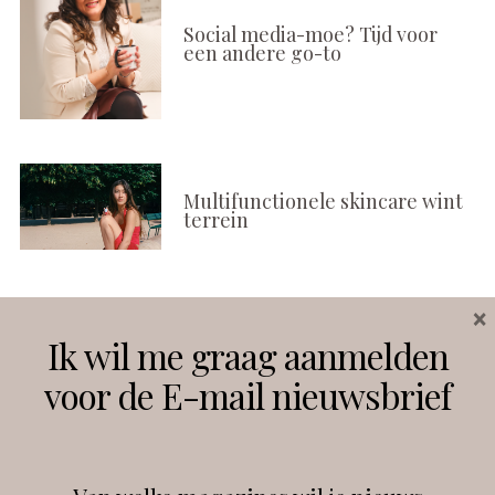
Social media-moe? Tijd voor
een andere go-to
Multifunctionele skincare wint
terrein
×
Volg ons
Ik wil me graag aanmelden
voor de E-mail nieuwsbrief
Instagram
Facebook