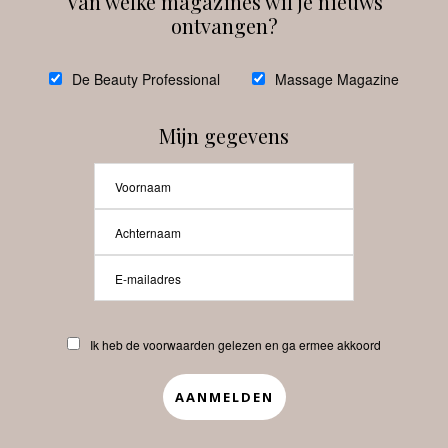
Van welke magazines wil je nieuws
ontvangen?
@
debeautyprofessional
De Beauty Professional
Massage Magazine
Mijn gegevens
Laat meer posts zien
Beauty-Pro.nl
Ik heb de voorwaarden gelezen en ga ermee akkoord
Vacatures
Abonneren
Contact
Privacyverklaring
APP
Copyrights © 2025 Beauty Pro. All Rights Reserved.