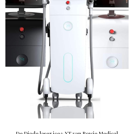
De Diode laser ice+ XT van Bowie Medical