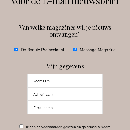
voor de E-mail nieuwsbrief
Instagram
Facebook
Van welke magazines wil je nieuws
ontvangen?
@
debeautyprofessional
De Beauty Professional
Massage Magazine
Mijn gegevens
Laat meer posts zien
Beauty-Pro.nl
Ik heb de voorwaarden gelezen en ga ermee akkoord