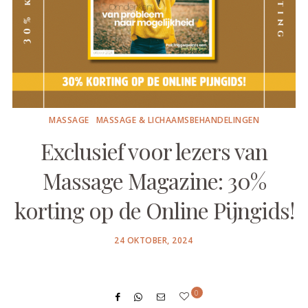
MASSAGE
MASSAGE & LICHAAMSBEHANDELINGEN
Exclusief voor lezers van
Massage Magazine: 30%
korting op de Online Pijngids!
POSTED
24 OKTOBER, 2024
ON
0