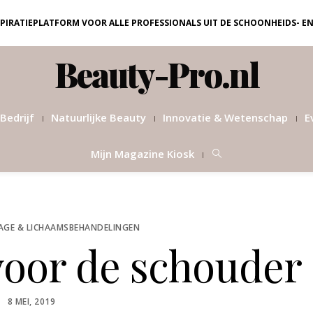
NSPIRATIEPLATFORM VOOR ALLE PROFESSIONALS UIT DE SCHOONHEIDS- E
Beauty-Pro.nl
Bedrijf
Natuurlijke Beauty
Innovatie & Wetenschap
E
Mijn Magazine Kiosk
AGE & LICHAAMSBEHANDELINGEN
voor de schouder
POSTED
8 MEI, 2019
ON