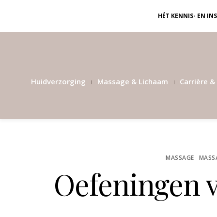
HÉT KENNIS- EN I
Huidverzorging
Massage & Lichaam
Carrière & 
MASSAGE
MASS
Oefeningen 