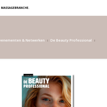
N MASSAGEBRANCHE.
venementen & Netwerken
De Beauty Professional