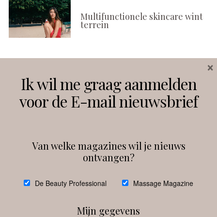
Multifunctionele skincare wint
terrein
×
Volg ons
Ik wil me graag aanmelden
voor de E-mail nieuwsbrief
Instagram
Facebook
Van welke magazines wil je nieuws
ontvangen?
@
debeautyprofessional
De Beauty Professional
Massage Magazine
Mijn gegevens