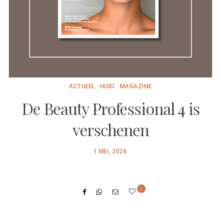
ACTUEEL
HUID
MAGAZINE
De Beauty Professional 4 is
verschenen
POSTED
1 MEI, 2026
ON
0