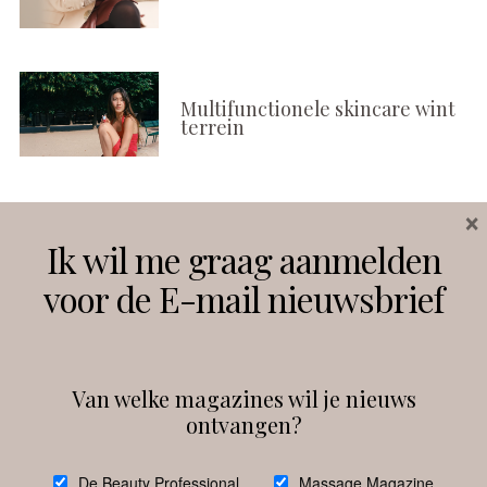
Multifunctionele skincare wint
terrein
×
Volg ons
Ik wil me graag aanmelden
voor de E-mail nieuwsbrief
Instagram
Facebook
Van welke magazines wil je nieuws
ontvangen?
@
debeautyprofessional
De Beauty Professional
Massage Magazine