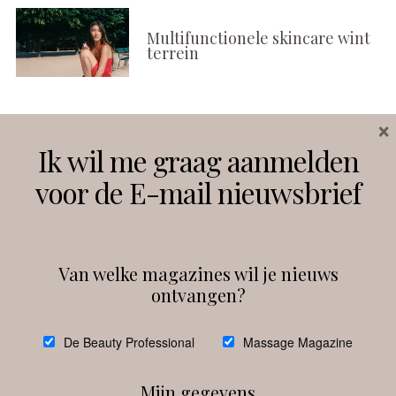
Multifunctionele skincare wint
terrein
×
Volg ons
Ik wil me graag aanmelden
voor de E-mail nieuwsbrief
Instagram
Facebook
Van welke magazines wil je nieuws
ontvangen?
@
debeautyprofessional
De Beauty Professional
Massage Magazine
Mijn gegevens