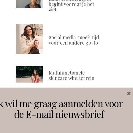
begint voordat je het
ziet
Social media-moe? Tijd
voor een andere go-to
Multifunctionele
skincare wint terrein
×
k wil me graag aanmelden voor
Volg ons
de E-mail nieuwsbrief
Instagram
Facebook