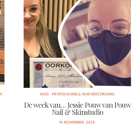
N
HUID
PROFESSIONELE HUIDVERZORGING
De week van… Jessie Pouw van Pouw
Nail & Skinstudio
POSTED
10 NOVEMBER, 2020
ON