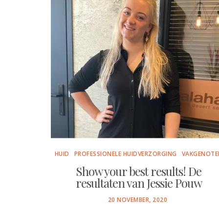
HUID
PROFESSIONELE HUIDVERZORGING
VAKGENOTE
Show your best results! De
resultaten van Jessie Pouw
POSTED
20 NOVEMBER, 2020
ON