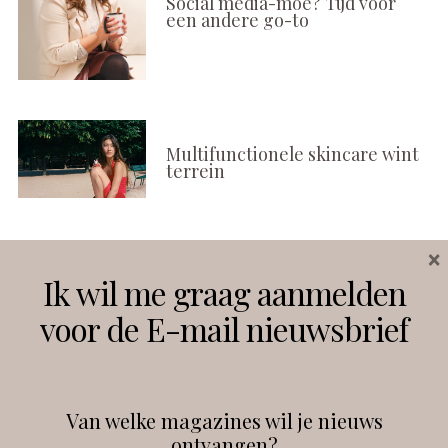
Social media-moe? Tijd voor
een andere go-to
Multifunctionele skincare wint
terrein
×
Volg ons
Ik wil me graag aanmelden
voor de E-mail nieuwsbrief
Instagram
Facebook
Van welke magazines wil je nieuws
ontvangen?