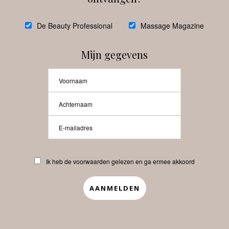
@
debeautyprofessional
De Beauty Professional
Massage Magazine
Mijn gegevens
Laat meer posts zien
Beauty-Pro.nl
Ik heb de voorwaarden gelezen en ga ermee akkoord
Vacatures
Abonneren
Contact
Privacyverklaring
APP
Copyrights © 2025 Beauty Pro. All Rights Reserved.