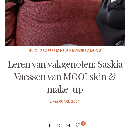
HUID
PROFESSIONELE HUIDVERZORGING
Leren van vakgenoten: Saskia
Vaessen van MOOI skin &
make-up
POSTED
2 FEBRUARI, 2021
ON
4