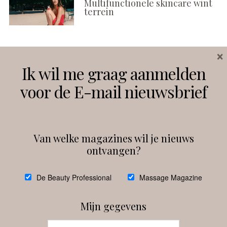
Multifunctionele skincare wint
terrein
×
Volg ons
Ik wil me graag aanmelden
voor de E-mail nieuwsbrief
Instagram
Facebook
Van welke magazines wil je nieuws
ontvangen?
@
debeautyprofessional
De Beauty Professional
Massage Magazine
Mijn gegevens