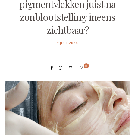
pigmentvlekken juist na
zonblootstelling ineens
zichtbaar?
POSTED
9 JULI, 2026
ON
0