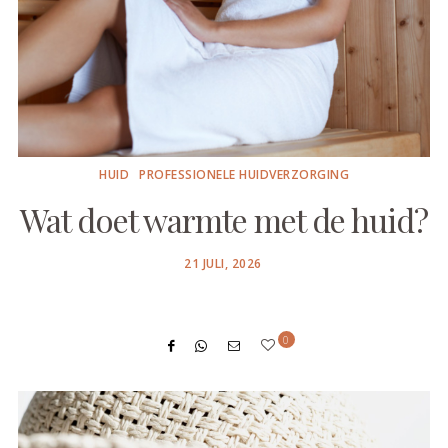
HUID
PROFESSIONELE HUIDVERZORGING
Wat doet warmte met de huid?
POSTED
21 JULI, 2026
ON
0