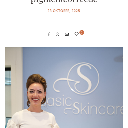
POSTED
23 OKTOBER, 2025
ON
0