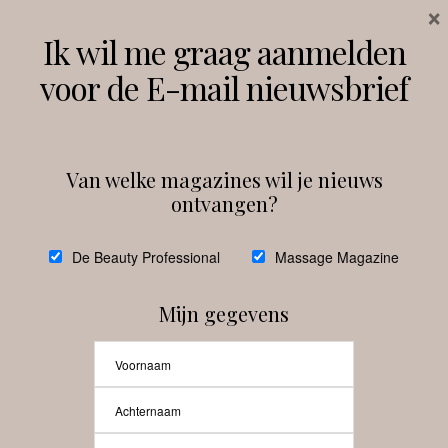
×
Volg ons
Ik wil me graag aanmelden
voor de E-mail nieuwsbrief
Instagram
Facebook
Van welke magazines wil je nieuws
ontvangen?
@
debeautyprofessional
De Beauty Professional
Massage Magazine
Mijn gegevens
Laat meer posts zien