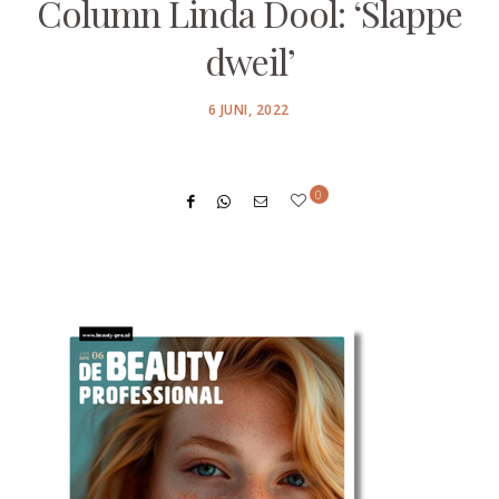
Column Linda Dool: ‘Slappe
dweil’
POSTED
6 JUNI, 2022
ON
0