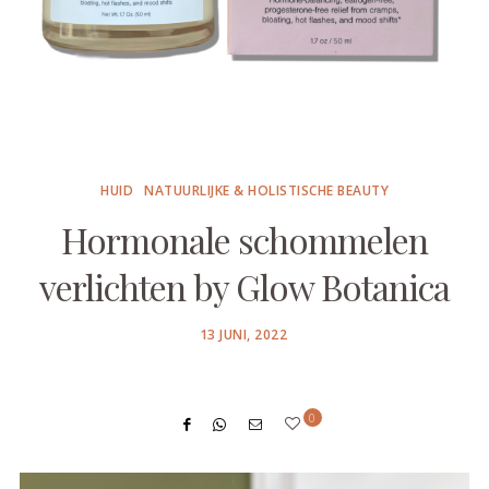
HUID
NATUURLIJKE & HOLISTISCHE BEAUTY
Hormonale schommelen
verlichten by Glow Botanica
POSTED
13 JUNI, 2022
ON
0