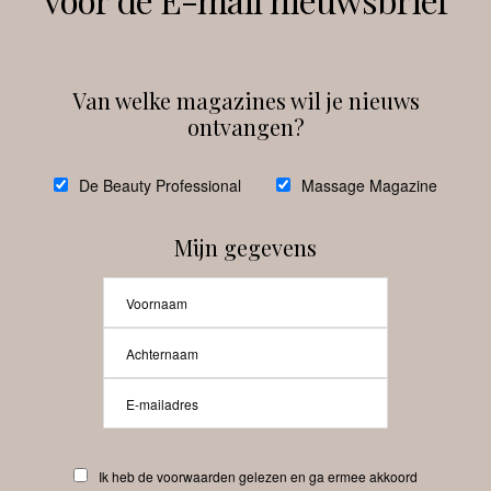
Instagram
Facebook
Van welke magazines wil je nieuws
ontvangen?
@
debeautyprofessional
De Beauty Professional
Massage Magazine
Mijn gegevens
Laat meer posts zien
Beauty-Pro.nl
Ik heb de voorwaarden gelezen en ga ermee akkoord