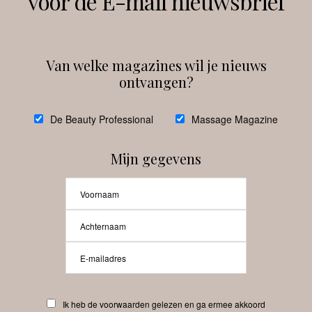
voor de E-mail nieuwsbrief
Instagram
Facebook
Van welke magazines wil je nieuws
ontvangen?
@
debeautyprofessional
De Beauty Professional
Massage Magazine
Mijn gegevens
Laat meer posts zien
Beauty-Pro.nl
Ik heb de voorwaarden gelezen en ga ermee akkoord