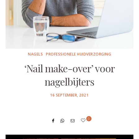
NAGELS
PROFESSIONELE HUIDVERZORGING
‘Nail make-over’ voor
nagelbijters
POSTED
16 SEPTEMBER, 2021
ON
0