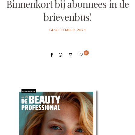
Binnenkort bij abonnees in de
brievenbus!
POSTED
14 SEPTEMBER, 2021
ON
0