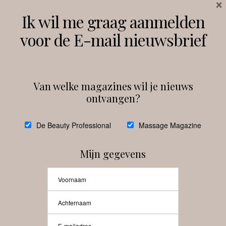
×
Volg ons
Ik wil me graag aanmelden
voor de E-mail nieuwsbrief
Instagram
Facebook
Van welke magazines wil je nieuws
ontvangen?
@
debeautyprofessional
De Beauty Professional
Massage Magazine
Mijn gegevens
Laat meer posts zien