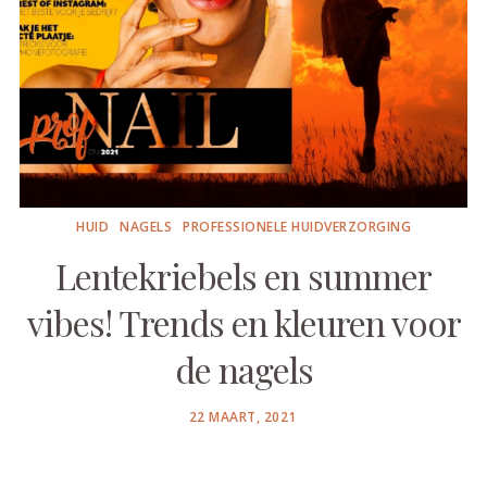
HUID
NAGELS
PROFESSIONELE HUIDVERZORGING
Lentekriebels en summer
vibes! Trends en kleuren voor
de nagels
POSTED
22 MAART, 2021
ON