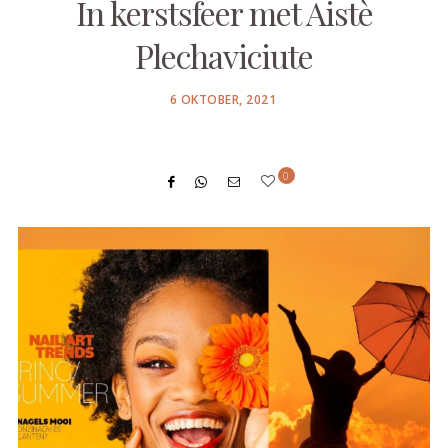
In kerstsfeer met Aistè
Plechaviciute
POSTED
6 OKTOBER, 2021
ON
0