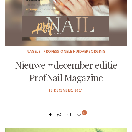
NAGELS
PROFESSIONELE HUIDVERZORGING
Nieuwe #december editie
ProfNail Magazine
POSTED
13 DECEMBER, 2021
ON
0