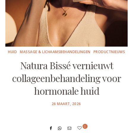
HUID
MASSAGE & LICHAAMSBEHANDELINGEN
PRODUCTNIEUWS
Natura Bissé vernieuwt
collageenbehandeling voor
hormonale huid
POSTED
26 MAART, 2026
ON
0