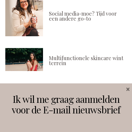
Social media-moe? Tijd voor
een andere go-to
Multifunctionele skincare wint
terrein
×
Volg ons
Ik wil me graag aanmelden
voor de E-mail nieuwsbrief
Instagram
Facebook