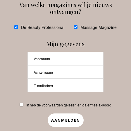
Van welke magazines wil je nieuws
ontvangen?
@
debeautyprofessional
De Beauty Professional
Massage Magazine
Mijn gegevens
Laat meer posts zien
Beauty-Pro.nl
Ik heb de voorwaarden gelezen en ga ermee akkoord
Vacatures
Abonneren
Contact
Privacyverklaring
APP
Copyrights © 2025 Beauty Pro. All Rights Reserved.