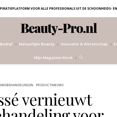
NSPIRATIEPLATFORM VOOR ALLE PROFESSIONALS UIT DE SCHOONHEIDS- E
Beauty-Pro.nl
Bedrijf
Natuurlijke Beauty
Innovatie & Wetenschap
E
Mijn Magazine Kiosk
AAMSBEHANDELINGEN
PRODUCTNIEUWS
ssé vernieuwt
ehandeling voor