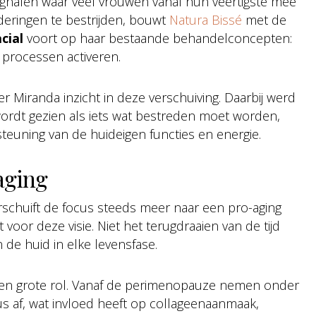
ignalen waar veel vrouwen vanaf hun veertigste mee
nderingen te bestrijden, bouwt
Natura Bissé
met de
cial
voort op haar bestaande behandelconcepten:
 processen activeren.
er Miranda inzicht in deze verschuiving. Daarbij werd
 wordt gezien als iets wat bestreden moet worden,
teuning van de huideigen functies en energie.
aging
rschuift de focus steeds meer naar een pro-aging
voor deze visie. Niet het terugdraaien van de tijd
 de huid in elke levensfase.
een grote rol. Vanaf de perimenopauze nemen onder
 af, wat invloed heeft op collageenaanmaak,