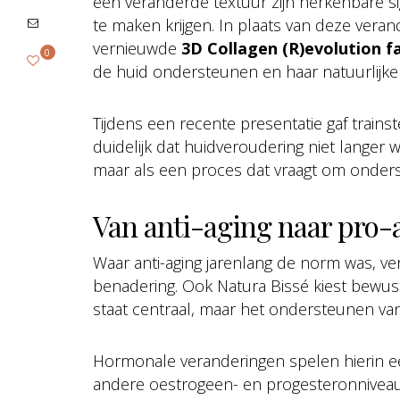
een veranderde textuur zijn herkenbare s
te maken krijgen. In plaats van deze vera
vernieuwde
3D Collagen (R)evolution fa
0
de huid ondersteunen en haar natuurlijke
Tijdens een recente presentatie gaf trainst
duidelijk dat huidveroudering niet langer
maar als een proces dat vraagt om onders
Van anti-aging naar pro-
Waar anti-aging jarenlang de norm was, ve
benadering. Ook Natura Bissé kiest bewust 
staat centraal, maar het ondersteunen van
Hormonale veranderingen spelen hierin 
andere oestrogeen- en progesteronniveaus