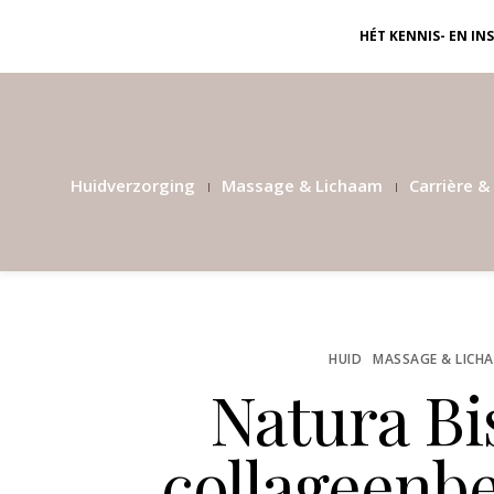
HÉT KENNIS- EN I
Huidverzorging
Massage & Lichaam
Carrière & 
HUID
MASSAGE & LICH
Natura Bi
collageenb