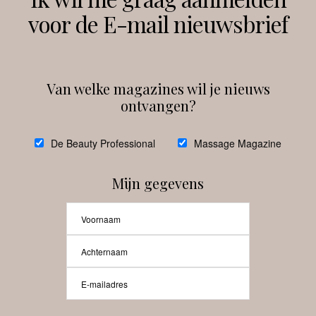
voor de E-mail nieuwsbrief
Instagram
Facebook
Van welke magazines wil je nieuws
ontvangen?
@
debeautyprofessional
De Beauty Professional
Massage Magazine
Mijn gegevens
Laat meer posts zien
Beauty-Pro.nl