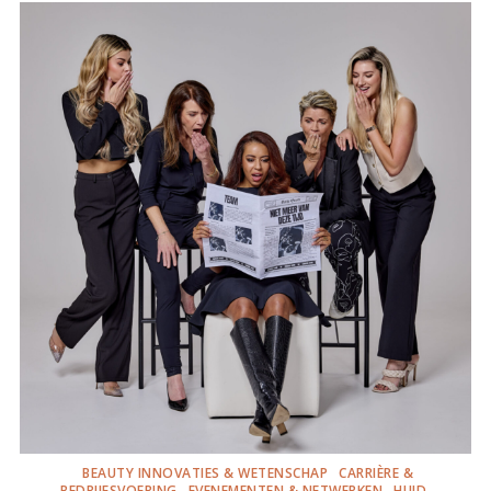
BEAUTY INNOVATIES & WETENSCHAP
CARRIÈRE &
BEDRIJFSVOERING
EVENEMENTEN & NETWERKEN
HUID