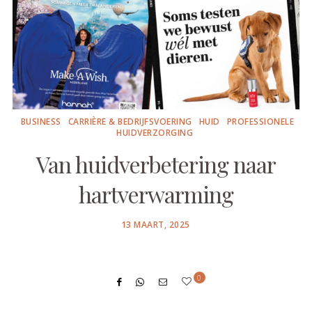
BUSINESS
CARRIÈRE & BEDRIJFSVOERING
HUID
PROFESSIONELE
HUIDVERZORGING
Van huidverbetering naar
hartverwarming
POSTED
13 MAART, 2025
ON
0