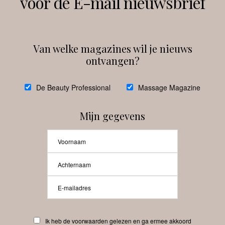
voor de E-mail nieuwsbrief
Instagram
Facebook
Van welke magazines wil je nieuws
ontvangen?
@
debeautyprofessional
De Beauty Professional
Massage Magazine
Mijn gegevens
Laat meer posts zien
Beauty-Pro.nl
Ik heb de voorwaarden gelezen en ga ermee akkoord