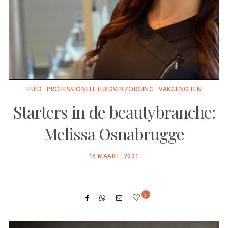
HUID
PROFESSIONELE HUIDVERZORGING
VAKGENOTEN
Starters in de beautybranche:
Melissa Osnabrugge
POSTED
15 MAART, 2021
ON
5