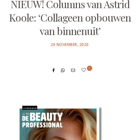
NIEUW! Columns van Astrid
Koole: ‘Collageen opbouwen
van binnenuit’
POSTED
26 NOVEMBER, 2020
ON
1