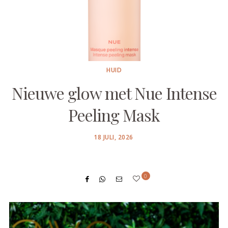
HUID
Nieuwe glow met Nue Intense
Peeling Mask
POSTED
18 JULI, 2026
ON
0