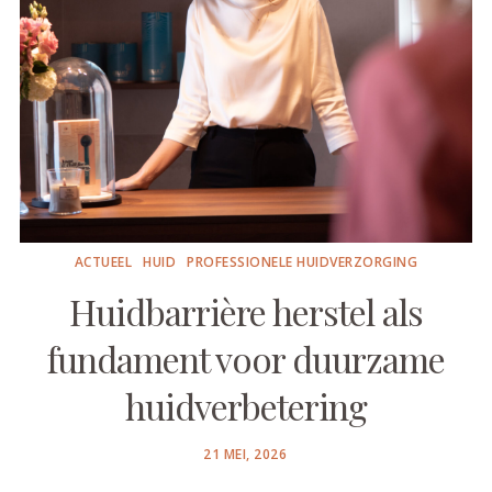
ACTUEEL
HUID
PROFESSIONELE HUIDVERZORGING
Huidbarrière herstel als
fundament voor duurzame
huidverbetering
POSTED
21 MEI, 2026
ON