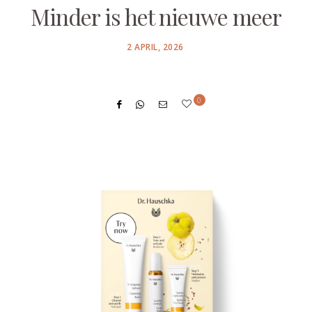
Minder is het nieuwe meer
POSTED
2 APRIL, 2026
ON
0