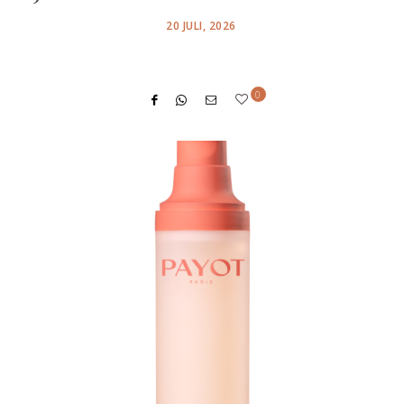
POSTED
20 JULI, 2026
ON
0