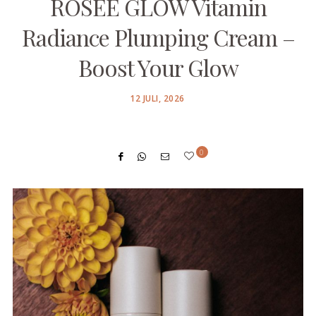
ROSÉE GLOW Vitamin
Radiance Plumping Cream –
Boost Your Glow
POSTED
12 JULI, 2026
ON
0