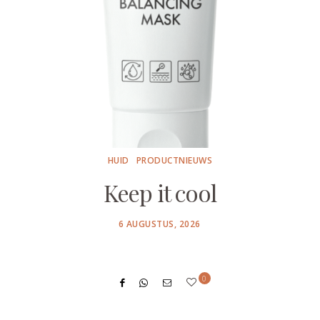
HUID
PRODUCTNIEUWS
Keep it cool
POSTED
6 AUGUSTUS, 2026
ON
0