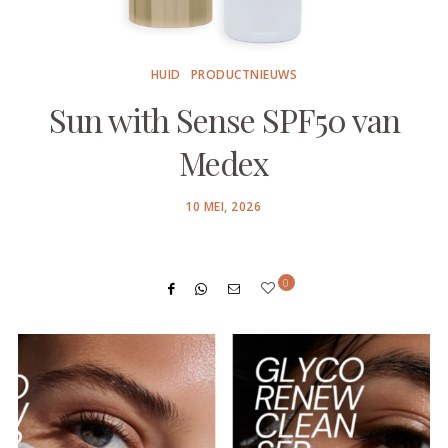
HUID
PRODUCTNIEUWS
Sun with Sense SPF50 van
Medex
POSTED
10 MEI, 2026
ON
0