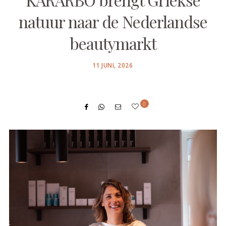
natuur naar de Nederlandse
beautymarkt
POSTED
11 JUNI, 2026
ON
0