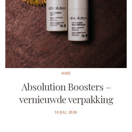
HUID
Absolution Boosters –
vernieuwde verpakking
POSTED
10 JULI, 2026
ON