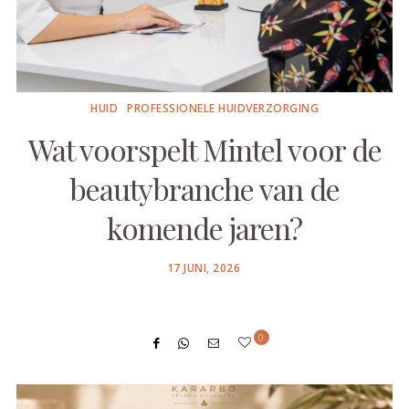
HUID
PROFESSIONELE HUIDVERZORGING
Wat voorspelt Mintel voor de
beautybranche van de
komende jaren?
POSTED
17 JUNI, 2026
ON
0