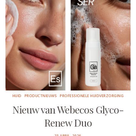
HUID
PRODUCTNIEUWS
PROFESSIONELE HUIDVERZORGING
Nieuw van Webecos Glyco-
Renew Duo
POSTED
23 APRIL, 2026