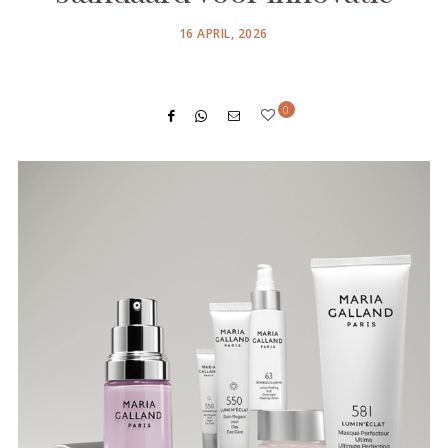
POSTED
16 APRIL, 2026
ON
0