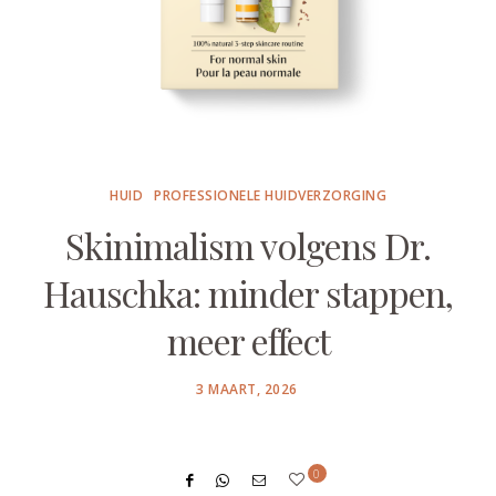
HUID
PROFESSIONELE HUIDVERZORGING
Skinimalism volgens Dr.
Hauschka: minder stappen,
meer effect
POSTED
3 MAART, 2026
ON
0