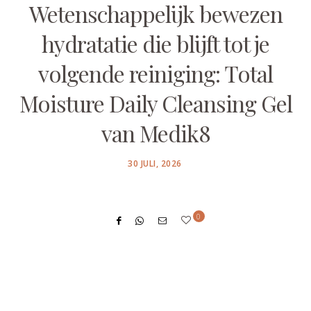
Wetenschappelijk bewezen
hydratatie die blijft tot je
volgende reiniging: Total
Moisture Daily Cleansing Gel
van Medik8
POSTED
30 JULI, 2026
ON
0