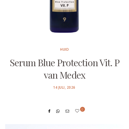
HUID
Serum Blue Protection Vit. P
van Medex
POSTED
14 JULI, 2026
ON
0