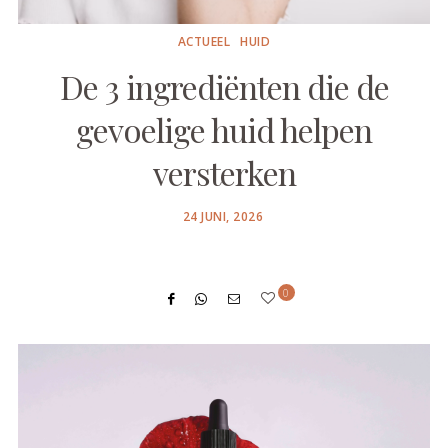
ACTUEEL
HUID
De 3 ingrediënten die de
gevoelige huid helpen
versterken
POSTED
24 JUNI, 2026
ON
0