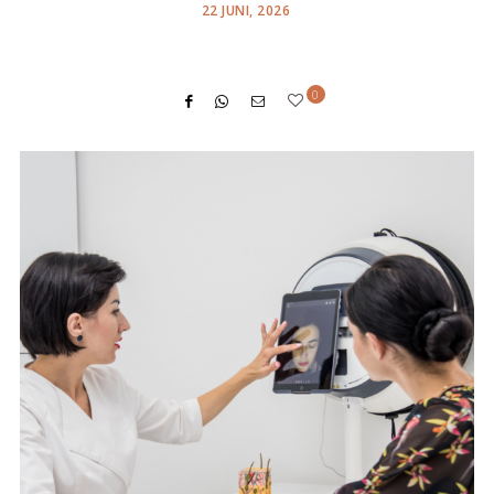
POSTED
22 JUNI, 2026
ON
0