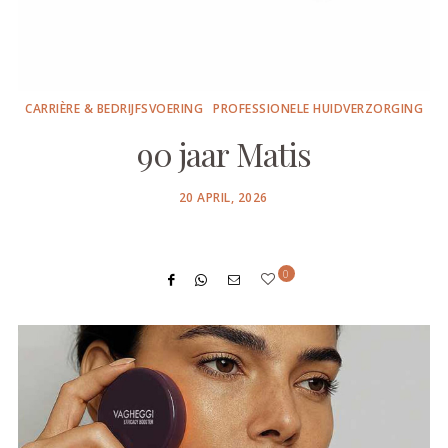
CARRIÈRE & BEDRIJFSVOERING
PROFESSIONELE HUIDVERZORGING
90 jaar Matis
POSTED
20 APRIL, 2026
ON
0