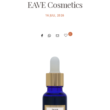
EAVE Cosmetics
POSTED
16 JULI, 2026
ON
0