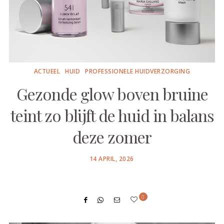
ACTUEEL
HUID
PROFESSIONELE HUIDVERZORGING
Gezonde glow boven bruine
teint zo blijft de huid in balans
deze zomer
POSTED
14 APRIL, 2026
ON
0