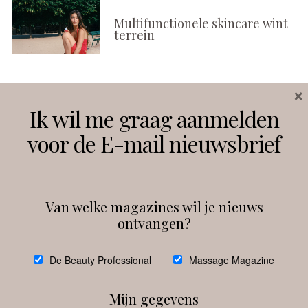
Multifunctionele skincare wint
terrein
×
Volg ons
Ik wil me graag aanmelden
voor de E-mail nieuwsbrief
Instagram
Facebook
Van welke magazines wil je nieuws
ontvangen?
@
debeautyprofessional
De Beauty Professional
Massage Magazine
Mijn gegevens