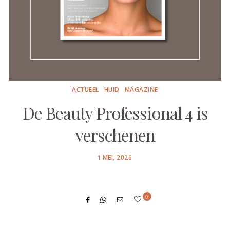
ACTUEEL
HUID
MAGAZINE
De Beauty Professional 4 is
verschenen
POSTED
1 MEI, 2026
ON
0