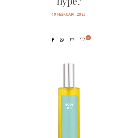
hype?
POSTED
19 FEBRUARI, 2026
ON
0