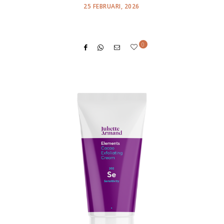
POSTED
25 FEBRUARI, 2026
ON
0