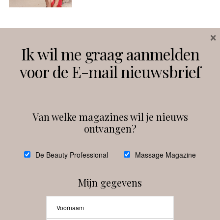
×
Volg ons
Ik wil me graag aanmelden
voor de E-mail nieuwsbrief
Instagram
Facebook
Van welke magazines wil je nieuws
ontvangen?
@
debeautyprofessional
De Beauty Professional
Massage Magazine
Mijn gegevens