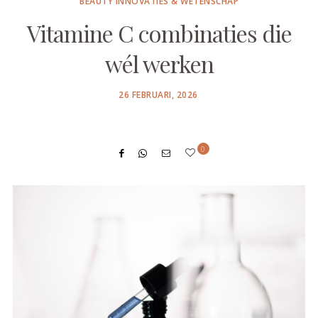
BEAUTY INNOVATIES & WETENSCHAP
Vitamine C combinaties die
wél werken
POSTED
26 FEBRUARI, 2026
ON
0