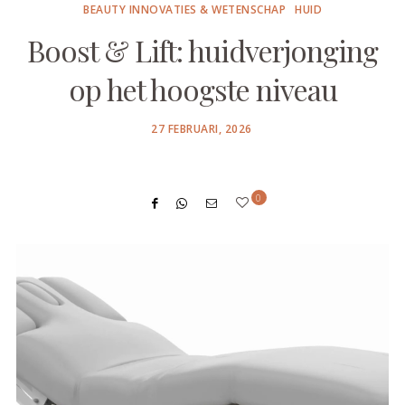
BEAUTY INNOVATIES & WETENSCHAP
HUID
Boost & Lift: huidverjonging
op het hoogste niveau
POSTED
27 FEBRUARI, 2026
ON
0