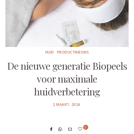
HUID
PRODUCTNIEUWS
De nieuwe generatie Biopeels
voor maximale
huidverbetering
POSTED
2 MAART, 2026
ON
0