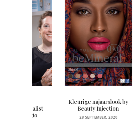
:
Kleurige najaarslook by
Me
ialist
Beauty Injection
Se
egio
POSTED
28 SEPTEMBER, 2020
ON