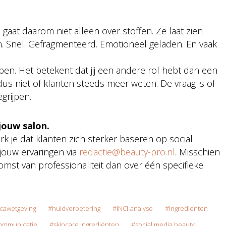
 gaat daarom niet alleen over stoffen. Ze laat zien
Snel. Gefragmenteerd. Emotioneel geladen. En vaak
ben. Het betekent dat jij een andere rol hebt dan een
s dus niet of klanten steeds meer weten. De vraag is of
grijpen.
 jouw salon.
rk je dat klanten zich sterker baseren op social
 jouw ervaringen via
redactie@beauty-pro.nl
. Misschien
mst van professionaliteit dan over één specifieke
cawetgeving
huidverbetering
INCI-analyse
ingrediënten
ommunicatie
skincare ingrediënten
social media beauty