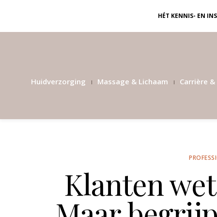
HÉT KENNIS- EN I
Huidverzorging
Massage & Lichaam
Carrière & 
PROFESS
Klanten wet
Maar begrij