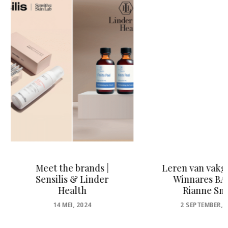
et the brands |
Leren van vakgenoten:
nsilis & Linder
Winnares BA 2018
Health
Rianne Smits
POSTED
POSTED
14 MEI, 2024
2 SEPTEMBER, 2020
ON
ON