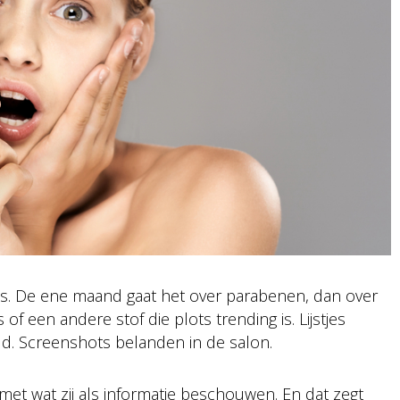
as. De ene maand gaat het over parabenen, dan over
of een andere stof die plots trending is. Lijstjes
ld. Screenshots belanden in de salon.
et wat zij als informatie beschouwen. En dat zegt