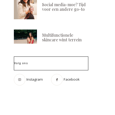
Social media-moe? Tijd
voor een andere go-to
Multifunctionele
skincare wint terrein
Volg ons
Instagram
Facebook
Nieuw: Le Masque
Het circadiaans
Pureté Détoxifiant by
van de huid: 
Absolution
een avondro
essentieel 
POSTED
16 DECEMBER, 2021
ON
POSTED
20 FEBRUARI, 2
ON