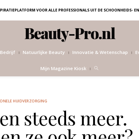
NSPIRATIEPLATFORM VOOR ALLE PROFESSIONALS UIT DE SCHOONHEIDS- E
Beauty-Pro.nl
Bedrijf
Natuurlijke Beauty
Innovatie & Wetenschap
E
Mijn Magazine Kiosk
IONELE HUIDVERZORGING
en steeds meer.
pen ze ook meer?