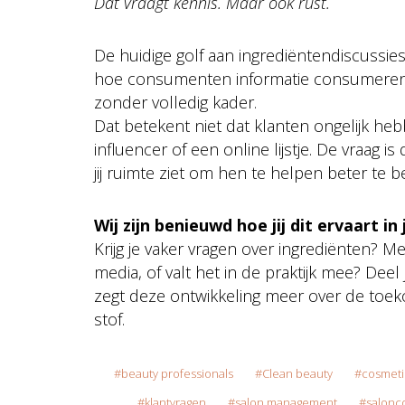
Dat vraagt kennis. Maar ook rust.
De huidige golf aan ingrediënten­discussies
hoe consumenten informatie consumeren. 
zonder volledig kader.
Dat betekent niet dat klanten ongelijk heb
influencer of een online lijstje. De vraag i
jij ruimte ziet om hen te helpen beter te be
Wij zijn benieuwd hoe jij dit ervaart in
Krijg je vaker vragen over ingrediënten? Me
media, of valt het in de praktijk mee? Deel
zegt deze ontwikkeling meer over de toeko
stof.
beauty professionals
Clean beauty
cosmeti
klantvragen
salon management
salonc