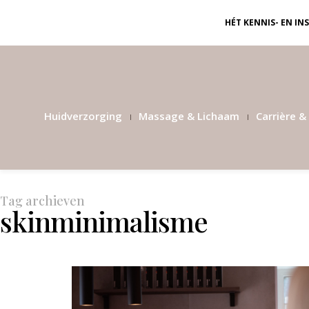
HÉT KENNIS- EN I
Huidverzorging
Massage & Lichaam
Carrière & 
Tag archieven
skinminimalisme