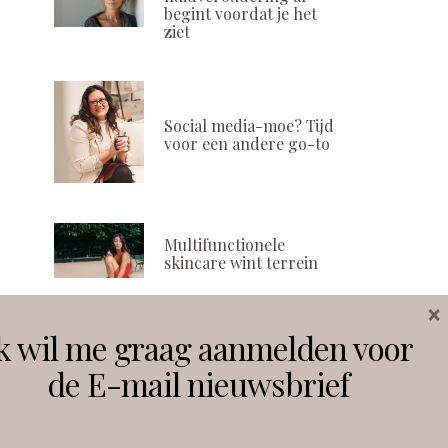
begint voordat je het
ziet
Social media-moe? Tijd
voor een andere go-to
Multifunctionele
skincare wint terrein
×
k wil me graag aanmelden voor
Volg ons
de E-mail nieuwsbrief
Instagram
Facebook