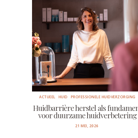
ACTUEEL
HUID
PROFESSIONELE HUIDVERZORGING
Huidbarrière herstel als fundame
voor duurzame huidverbetering
POSTED
21 MEI, 2026
ON