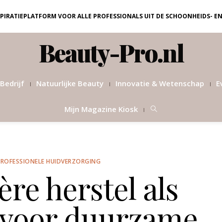
NSPIRATIEPLATFORM VOOR ALLE PROFESSIONALS UIT DE SCHOONHEIDS- E
Beauty-Pro.nl
Bedrijf
Natuurlijke Beauty
Innovatie & Wetenschap
E
Mijn Magazine Kiosk
PROFESSIONELE HUIDVERZORGING
re herstel als
 voor duurzame