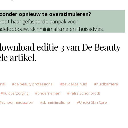
d zonder opnieuw te overstimuleren?
nbrodt haar gefaseerde aanpak voor
handelopbouw, skinminimalisme en thuisadvies.
download editie 3 van De Beauty
le artikel.
nal
de beauty professional
gevoelige huid
huidbarrière
huidverzorging
ondernemen
Petra Schonbrodt
schoonheidssalon
skinminimalisme
Undici Skin Care