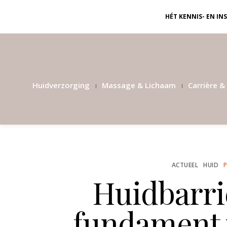
HÉT KENNIS- EN I
Huidverzorging
Massage & Lichaam
Carrière & 
ACTUEEL
HUID
Huidbarriè
fundament