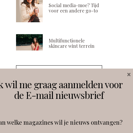
Social media-moe? Tijd
voor een andere go-to
Multifunctionele
skincare wint terrein
×
EAVE creëert een luxe
Step-by-step: D
Volg ons
merkbeleving in Hotel
van stoelmas
k wil me graag aanmelden voor
Okura
POSTED
1 MEI, 2025
de E-mail nieuwsbrief
Instagram
Facebook
ON
POSTED
13 MEI, 2026
ON
an welke magazines wil je nieuws ontvangen?
Follow on Instagram