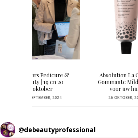
ure &
Absolution La Crème
Leren
 20
Gommante Milde gym
Anke
voor uw huid
B
POSTED
P
024
26 OKTOBER, 2023
3
ON
O
@
debeautyprofessional