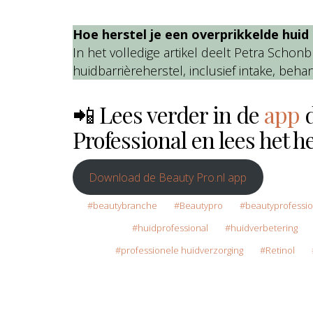
Hoe herstel je een overprikkelde hui
In het volledige artikel deelt Petra Scho
huidbarrièreherstel, inclusief intake, be
📲 Lees verder in de
app
Professional en lees het he
Download de Beauty Pro.nl app
beautybranche
Beautypro
beautyprofessio
huidprofessional
huidverbetering
professionele huidverzorging
Retinol