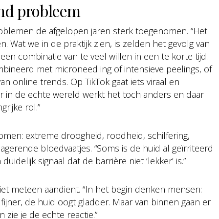
end probleem
problemen de afgelopen jaren sterk toegenomen. “Het
 Wat we in de praktijk zien, is zelden het gevolg van
een combinatie van te veel willen in een te korte tijd.
bineerd met microneedling of intensieve peelings, of
n online trends. Op TikTok gaat iets viraal en
 in de echte wereld werkt het toch anders en daar
rijke rol.”
omen: extreme droogheid, roodheid, schilfering,
agerende bloedvaatjes. “Soms is de huid al geïrriteerd
uidelijk signaal dat de barrière niet ‘lekker’ is.”
niet meteen aandient. “In het begin denken mensen:
ken fijner, de huid oogt gladder. Maar van binnen gaan er
 zie je de echte reactie.”