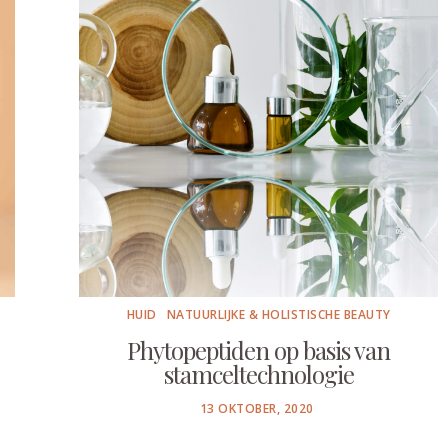
HUID
NATUURLIJKE & HOLISTISCHE BEAUTY
Phytopeptiden op basis van
stamceltechnologie
POSTED
13 OKTOBER, 2020
ON