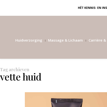
HÉT KENNIS- EN I
Huidverzorging
Massage & Lichaam
Carrière & 
Tag archieven
vette huid