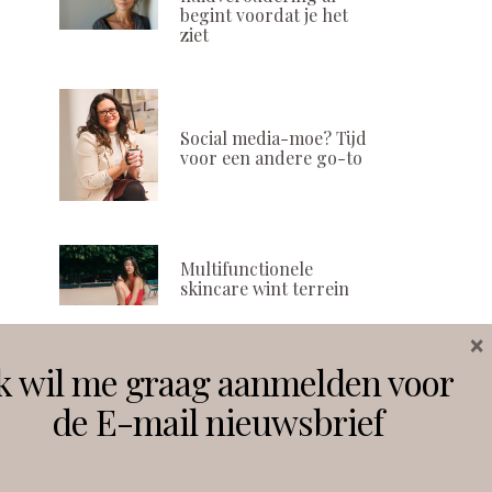
begint voordat je het
ziet
Social media-moe? Tijd
voor een andere go-to
Multifunctionele
skincare wint terrein
×
k wil me graag aanmelden voor
Volg ons
de E-mail nieuwsbrief
Instagram
Facebook