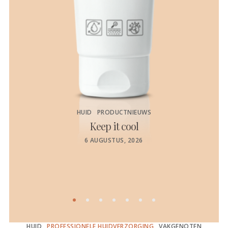
HUID
PRODUCTNIEUWS
Keep it cool
de
POSTED
6 AUGUSTUS, 2026
ON
HUID
PROFESSIONELE HUIDVERZORGING
VAKGENOTEN