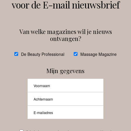
voor de E-mail nieuwsbrief
Instagram
Facebook
Van welke magazines wil je nieuws
ontvangen?
@
debeautyprofessional
De Beauty Professional
Massage Magazine
Mijn gegevens
Laat meer posts zien
Beauty-Pro.nl