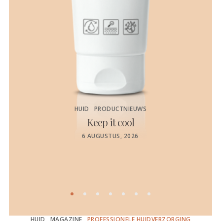
HUID
PRODUCTNIEUWS
Keep it cool
de
POSTED
6 AUGUSTUS, 2026
ON
HUID
MAGAZINE
PROFESSIONELE HUIDVERZORGING