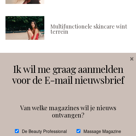
Multifunctionele skincare wint
terrein
×
Volg ons
Ik wil me graag aanmelden
voor de E-mail nieuwsbrief
Instagram
Facebook
Van welke magazines wil je nieuws
ontvangen?
@
debeautyprofessional
De Beauty Professional
Massage Magazine