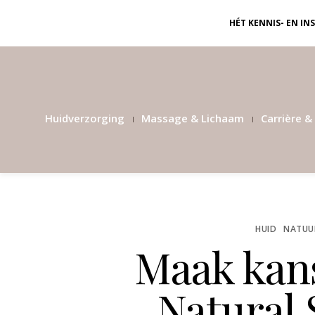
HÉT KENNIS- EN I
Huidverzorging
Massage & Lichaam
Carrière & 
HUID
NATUUR
Maak kans
Natural 