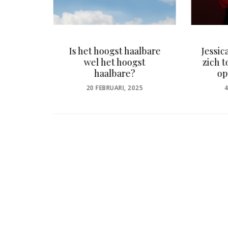
scaud’s
Is het hoogst haalbare
Jessic
ic
wel het hoogst
zich 
haalbare?
op
24
POSTED
P
20 FEBRUARI, 2025
4
ON