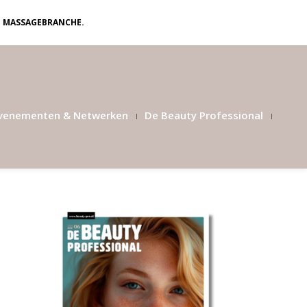
N MASSAGEBRANCHE.
venementen & Netwerken
De Beauty Professional