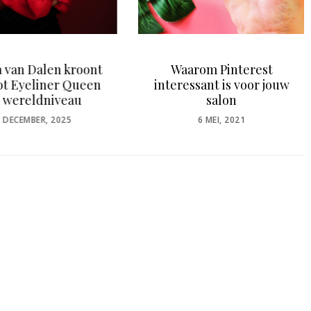
a van Dalen kroont
Waarom Pinterest
tot Eyeliner Queen
interessant is voor jouw
 wereldniveau
salon
OSTED
POSTED
 DECEMBER, 2025
6 MEI, 2021
ON
ON