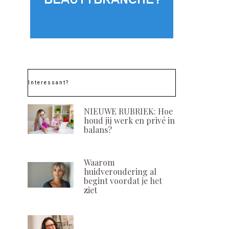
Maak (opnieuw) kennis
Internation
met Dr. Spiller
vrouwendag: o
2022 nog steed
POSTED
16 MEI, 2024
nodig!
Interessant?
ON
POSTED
8 MAART, 20
ON
NIEUWE RUBRIEK: Hoe
houd jij werk en privé in
balans?
Waarom
huidveroudering al
begint voordat je het
ziet