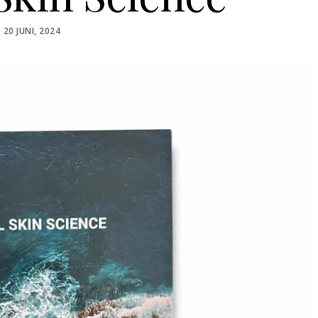
POSTED
20 JUNI, 2024
ON