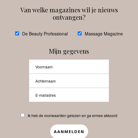
Van welke magazines wil je nieuws
ontvangen?
@
debeautyprofessional
De Beauty Professional
Massage Magazine
Mijn gegevens
Laat meer posts zien
Beauty-Pro.nl
Ik heb de voorwaarden gelezen en ga ermee akkoord
Vacatures
Abonneren
Contact
Privacyverklaring
APP