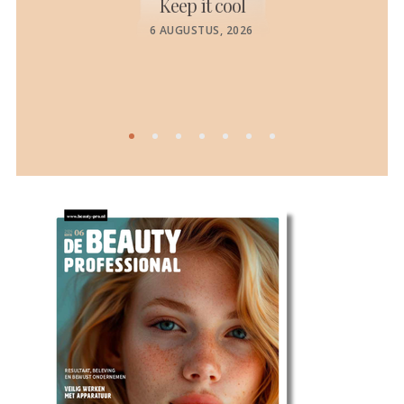
Keep it cool
de
POSTED
6 AUGUSTUS, 2026
ON