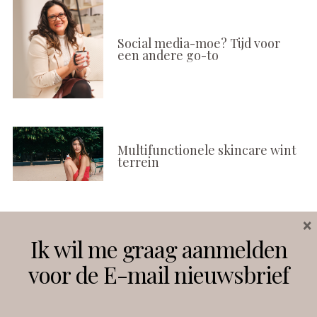
Social media-moe? Tijd voor
een andere go-to
Multifunctionele skincare wint
terrein
×
Volg ons
Ik wil me graag aanmelden
voor de E-mail nieuwsbrief
Instagram
Facebook