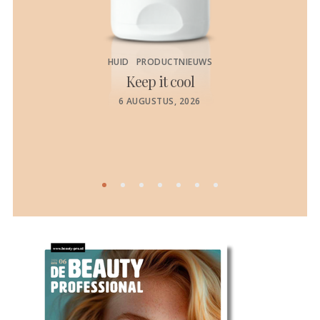
HUID
PRODUCTNIEUWS
Keep it cool
de
POSTED
6 AUGUSTUS, 2026
ON