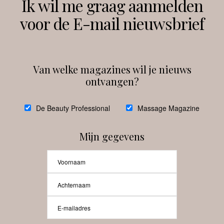
Ik wil me graag aanmelden
voor de E-mail nieuwsbrief
Instagram
Facebook
Van welke magazines wil je nieuws
ontvangen?
@
debeautyprofessional
De Beauty Professional
Massage Magazine
Mijn gegevens
Laat meer posts zien
Beauty-Pro.nl