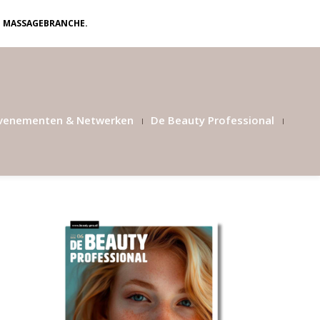
N MASSAGEBRANCHE.
venementen & Netwerken
De Beauty Professional