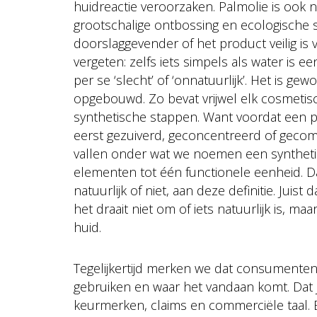
huidreactie veroorzaken. Palmolie is ook n
grootschalige ontbossing en ecologische 
doorslaggevender of het product veilig is
vergeten: zelfs iets simpels als water is 
per se ‘slecht’ of ‘onnatuurlijk’. Het is ge
opgebouwd. Zo bevat vrijwel elk cosmetisch
synthetische stappen. Want voordat een pl
eerst gezuiverd, geconcentreerd of geco
vallen onder wat we noemen een syntheti
elementen tot één functionele eenheid. D
natuurlijk of niet, aan deze definitie. Jui
het draait niet om of iets natuurlijk is, 
huid.
Tegelijkertijd merken we dat consumenten 
gebruiken en waar het vandaan komt. Dat j
keurmerken, claims en commerciële taal. Ee