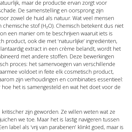
atuurlijk, maar de productie ervan zorgt voor
schade. De samenstelling en oorsprong zijn
 voor zowel de huid als natuur. Wat veel mensen
een chemische stof (H₂O). Chemisch betekent dus niet
woon een manier om te beschrijven waaruit iets is
 product, ook die met ‘natuurlijke’ ingrediënten,
antaardig extract in een crème belandt, wordt het
mbineerd met andere stoffen. Deze bewerkingen
sch proces: het samenvoegen van verschillende
aarmee voldoet in feite elk cosmetisch product,
st daarom zijn verhoudingen en combinaties essentieel:
maar hoe het is samengesteld en wat het doet voor de
kritischer zijn geworden. Ze willen weten wat ze
uichen we toe. Maar het is lastig navigeren tussen
n label als ‘vrij van parabenen’ klinkt goed, maar is