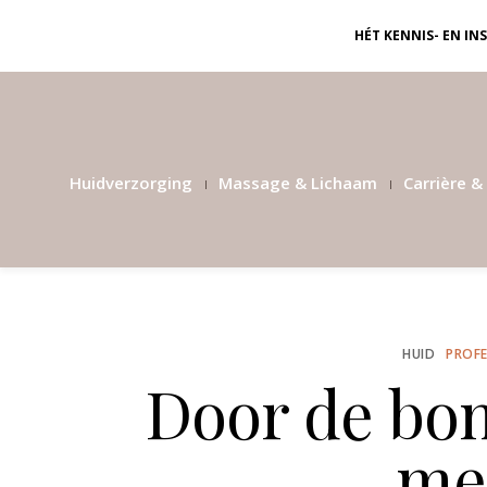
HÉT KENNIS- EN I
Huidverzorging
Massage & Lichaam
Carrière & 
HUID
PROFE
Door de bom
me