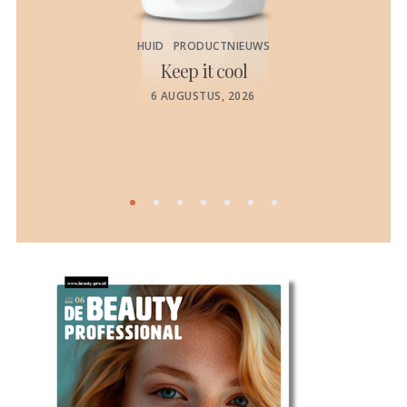
HUID
PRODUCTNIEUWS
Keep it cool
de
POSTED
6 AUGUSTUS, 2026
ON