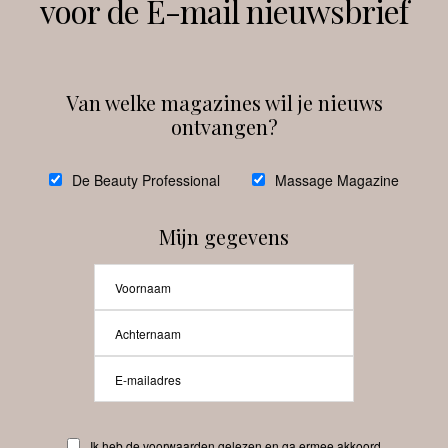
voor de E-mail nieuwsbrief
Instagram
Facebook
Van welke magazines wil je nieuws
ontvangen?
@
debeautyprofessional
De Beauty Professional
Massage Magazine
Mijn gegevens
Laat meer posts zien
Beauty-Pro.nl
Ik heb de voorwaarden gelezen en ga ermee akkoord