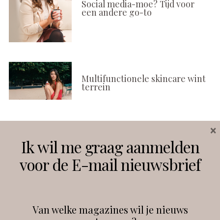
Social media-moe? Tijd voor
een andere go-to
Multifunctionele skincare wint
terrein
×
Volg ons
Ik wil me graag aanmelden
voor de E-mail nieuwsbrief
Instagram
Facebook
Van welke magazines wil je nieuws