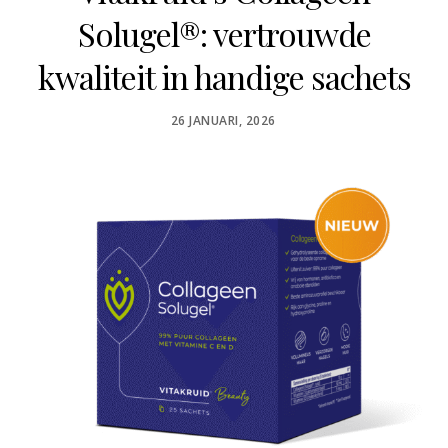
Solugel®: vertrouwde
kwaliteit in handige sachets
POSTED
26 JANUARI, 2026
ON