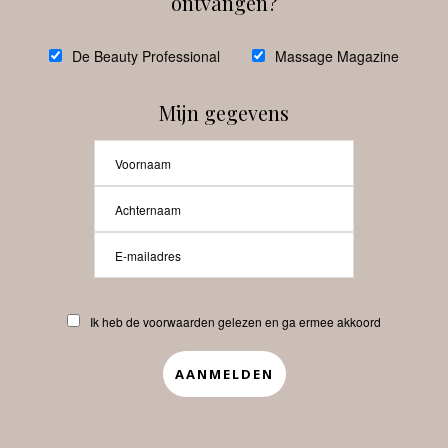
ontvangen?
@
debeautyprofessional
De Beauty Professional
Massage Magazine
Mijn gegevens
Laat meer posts zien
Beauty-Pro.nl
Ik heb de voorwaarden gelezen en ga ermee akkoord
Vacatures
Abonneren
Contact
Privacyverklaring
APP
Copyrights © 2025 Beauty Pro. All Rights Reserved.