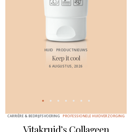
HUID
PRODUCTNIEUWS
Keep it cool
de
POSTED
6 AUGUSTUS, 2026
ON
CARRIÈRE & BEDRIJFSVOERING
PROFESSIONELE HUIDVERZORGING
Vitakruid’s Collageen